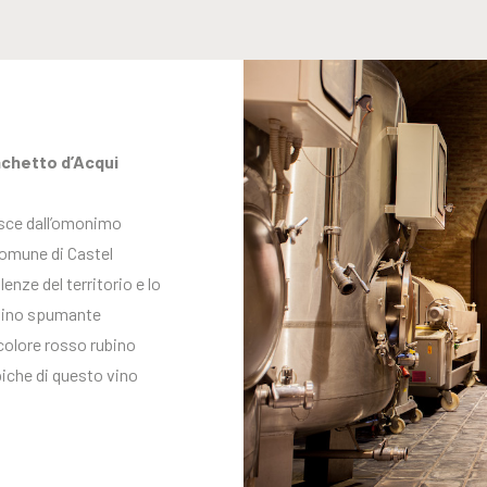
achetto d’Acqui
asce dall’omonimo
comune di Castel
enze del territorio e lo
n vino spumante
colore rosso rubino
piche di questo vino