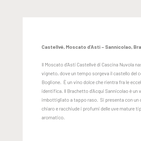
Castellvé, Moscato d’Asti – Sannicolao, Br
Il Moscato d’Asti Castellvé di Cascina Nuvola n
vigneto, dove un tempo sorgeva il castello del 
Boglione. È un vino dolce che rientra fra le eccell
identifica. Il Brachetto d’Acqui Sannicolao è u
imbottigliato a tappo raso. Si presenta con un 
chiaro e racchiude i profumi delle uve mature ti
aromatico.